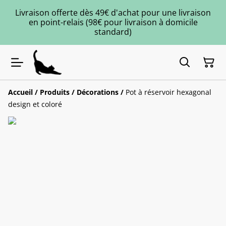
Livraison offerte dès 49€ d'achat pour une livraison
en point-relais (98€ pour livraison à domicile
standard)
Accueil
/
Produits
/
Décorations
/
Pot à réservoir hexagonal
design et coloré