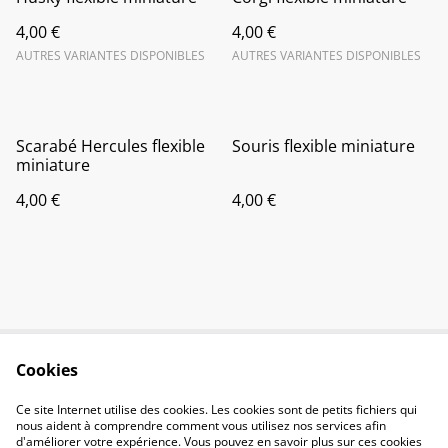
4,00 €
4,00 €
AUTRES VARIANTES DISPONIBLES
AUTRES VARIANTES DISPONIBLES
Scarabé Hercules flexible
Souris flexible miniature
miniature
4,00 €
4,00 €
Cookies
Contactez-nous
Conditions
Politique de
Politique de cookies
Ce site Internet utilise des cookies. Les cookies sont de petits fichiers qui
confidentialité
nous aident à comprendre comment vous utilisez nos services afin
d'améliorer votre expérience. Vous pouvez en savoir plus sur ces cookies