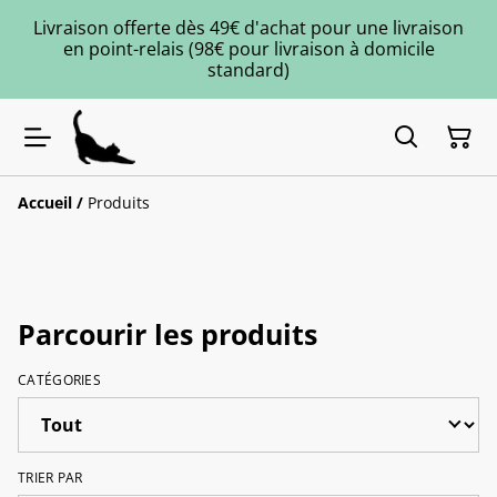
Livraison offerte dès 49€ d'achat pour une livraison
en point-relais (98€ pour livraison à domicile
standard)
Accueil
/
Produits
Parcourir les produits
CATÉGORIES
TRIER PAR