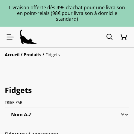
Livraison offerte dès 49€ d'achat pour une livraison
en point-relais (98€ pour livraison à domicile
standard)
Accueil
/
Produits
/
Fidgets
Fidgets
TRIER PAR