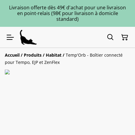
Livraison offerte dès 49€ d'achat pour une livraison
en point-relais (98€ pour livraison à domicile
standard)
Accueil
/
Produits
/
Habitat
/
Temp'Orb - Boîtier connecté
pour Tempo, EJP et ZenFlex