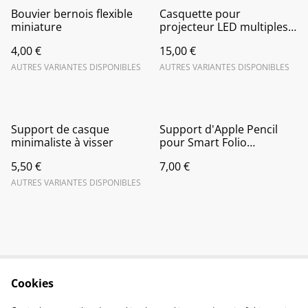
Bouvier bernois flexible
Casquette pour
miniature
projecteur LED multiples
marques, multiples
4,00 €
15,00 €
modèles et sur-mesure
AUTRES VARIANTES DISPONIBLES
AUTRES VARIANTES DISPONIBLES
Support de casque
Support d'Apple Pencil
minimaliste à visser
pour Smart Folio
minimaliste et discret
5,50 €
7,00 €
AUTRES VARIANTES DISPONIBLES
Cookies
Contactez-nous
Conditions
Politique de
Politique de cookies