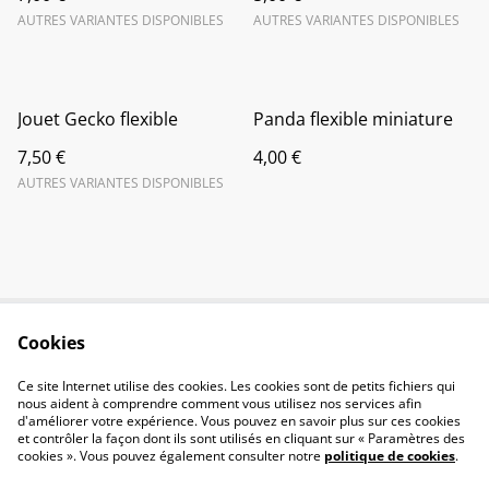
AUTRES VARIANTES DISPONIBLES
AUTRES VARIANTES DISPONIBLES
Jouet Gecko flexible
Panda flexible miniature
7,50 €
4,00 €
AUTRES VARIANTES DISPONIBLES
Cookies
Contactez-nous
Conditions
Politique de
Politique de cookies
Ce site Internet utilise des cookies. Les cookies sont de petits fichiers qui
confidentialité
nous aident à comprendre comment vous utilisez nos services afin
d'améliorer votre expérience. Vous pouvez en savoir plus sur ces cookies
et contrôler la façon dont ils sont utilisés en cliquant sur « Paramètres des
cookies ». Vous pouvez également consulter notre
politique de cookies
.