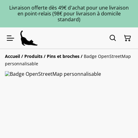
Livraison offerte dès 49€ d'achat pour une livraison
en point-relais (98€ pour livraison à domicile
standard)
Accueil
/
Produits
/
Pins et broches
/
Badge OpenStreetMap
personnalisable