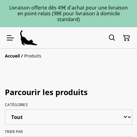
Livraison offerte dès 49€ d'achat pour une livraison
en point-relais (98€ pour livraison à domicile
standard)
Accueil
/
Produits
Parcourir les produits
CATÉGORIES
TRIER PAR