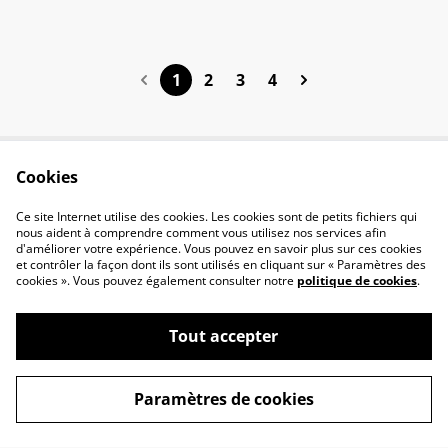
1
2
3
4
Cookies
Contactez-nous
Conditions
Politique de
Politique de cookies
Ce site Internet utilise des cookies. Les cookies sont de petits fichiers qui
confidentialité
nous aident à comprendre comment vous utilisez nos services afin
d'améliorer votre expérience. Vous pouvez en savoir plus sur ces cookies
et contrôler la façon dont ils sont utilisés en cliquant sur « Paramètres des
cookies ». Vous pouvez également consulter notre
politique de cookies
.
Tout accepter
©
2026
Thomas Borie
Paramètres de cookies
powered by