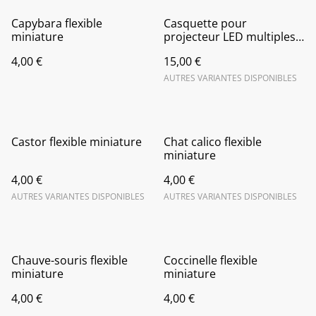
Capybara flexible
Casquette pour
miniature
projecteur LED multiples
marques, multiples
4,00 €
15,00 €
modèles et sur-mesure
AUTRES VARIANTES DISPONIBLES
Castor flexible miniature
Chat calico flexible
miniature
4,00 €
4,00 €
AUTRES VARIANTES DISPONIBLES
AUTRES VARIANTES DISPONIBLES
Chauve-souris flexible
Coccinelle flexible
miniature
miniature
4,00 €
4,00 €