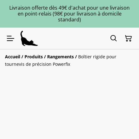
Livraison offerte dès 49€ d'achat pour une livraison
en point-relais (98€ pour livraison à domicile
standard)
Accueil
/
Produits
/
Rangements
/
Boîtier rigide pour
tournevis de précision Powerfix