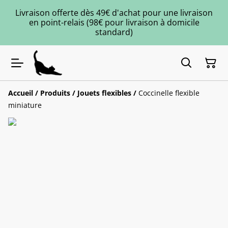
Livraison offerte dès 49€ d'achat pour une livraison
en point-relais (98€ pour livraison à domicile
standard)
Accueil
/
Produits
/
Jouets flexibles
/
Coccinelle flexible
miniature