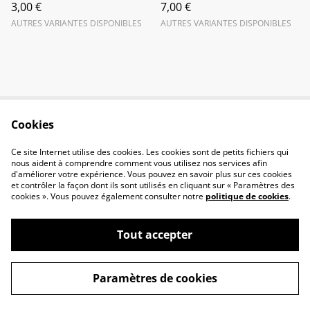
3,00 €
7,00 €
AUTRES VARIANTES DISPONIBLES
AUTRES VARIANTES DISPONIBLES
Cookies
Contactez-nous
Conditions
Politique de
Politique de cookies
Ce site Internet utilise des cookies. Les cookies sont de petits fichiers qui
confidentialité
nous aident à comprendre comment vous utilisez nos services afin
d'améliorer votre expérience. Vous pouvez en savoir plus sur ces cookies
et contrôler la façon dont ils sont utilisés en cliquant sur « Paramètres des
cookies ». Vous pouvez également consulter notre
politique de cookies
.
Tout accepter
©
2026
Thomas Borie
Paramètres de cookies
powered by