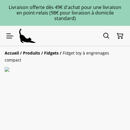
Livraison offerte dès 49€ d'achat pour une livraison
en point-relais (98€ pour livraison à domicile
standard)
Accueil
/
Produits
/
Fidgets
/
Fidget toy à engrenages
compact