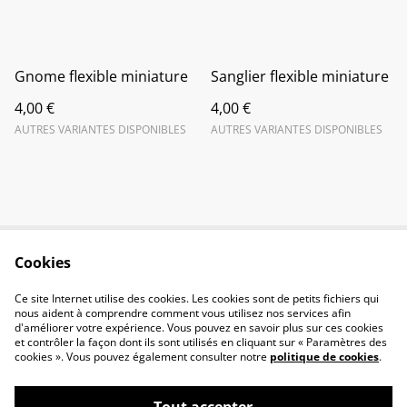
Gnome flexible miniature
Sanglier flexible miniature
4,00 €
4,00 €
AUTRES VARIANTES DISPONIBLES
AUTRES VARIANTES DISPONIBLES
Cookies
Contactez-nous
Conditions
Politique de
Politique de cookies
Ce site Internet utilise des cookies. Les cookies sont de petits fichiers qui
confidentialité
nous aident à comprendre comment vous utilisez nos services afin
d'améliorer votre expérience. Vous pouvez en savoir plus sur ces cookies
et contrôler la façon dont ils sont utilisés en cliquant sur « Paramètres des
cookies ». Vous pouvez également consulter notre
politique de cookies
.