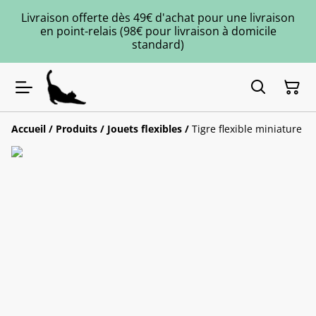
Livraison offerte dès 49€ d'achat pour une livraison
en point-relais (98€ pour livraison à domicile
standard)
Accueil
/
Produits
/
Jouets flexibles
/
Tigre flexible miniature