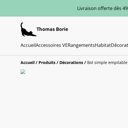
Livraison offerte dès 49
Thomas Borie
Accueil
Accessoires VE
Rangements
Habitat
Décorat
Accueil
/
Produits
/
Décorations
/
Bol simple empilable