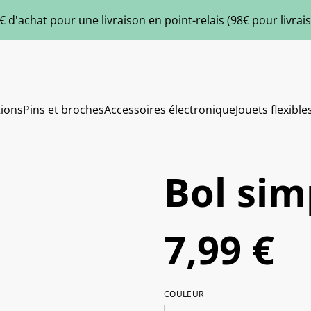
€ d'achat pour une livraison en point-relais (98€ pour livra
ions
Pins et broches
Accessoires électronique
Jouets flexible
Bol sim
7,99 €
COULEUR