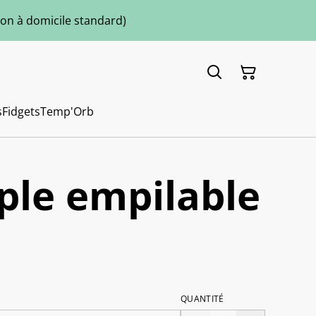
ison à domicile standard)
s
Fidgets
Temp'Orb
ple empilable
QUANTITÉ