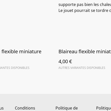
supporte pas bien les chale
Le jouet pourrait se tordre 
flexible miniature
Blaireau flexible minia
4,00 €
IANTES DISPONIBLES
AUTRES VARIANTES DISPONIBLES
us
Conditions
Politique de
Politiq