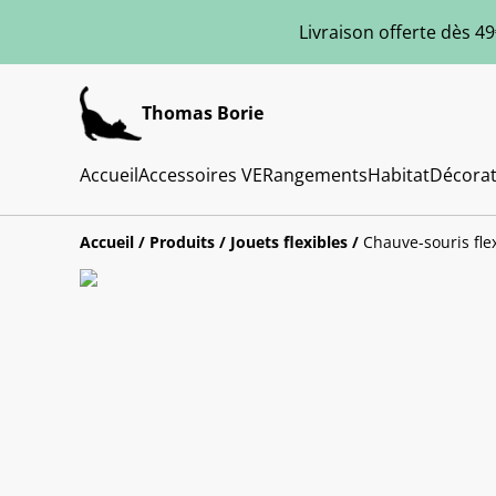
Livraison offerte dès 49
Thomas Borie
Accueil
Accessoires VE
Rangements
Habitat
Décorat
Accueil
/
Produits
/
Jouets flexibles
/
Chauve-souris fle