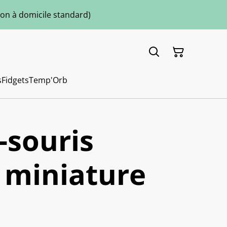
ison à domicile standard)
s
Fidgets
Temp'Orb
-souris
e miniature