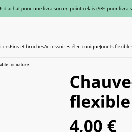
€ d'achat pour une livraison en point-relais (98€ pour livra
ions
Pins et broches
Accessoires électronique
Jouets flexible
xible miniature
Chauve
flexibl
4,00 €