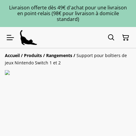
Livraison offerte dès 49€ d'achat pour une livraison
en point-relais (98€ pour livraison à domicile
standard)
Accueil
/
Produits
/
Rangements
/
Support pour boîtiers de
jeux Nintendo Switch 1 et 2