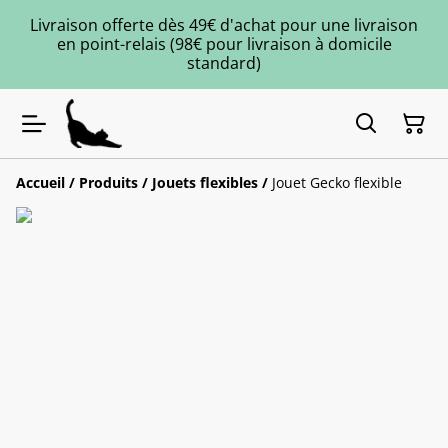
Livraison offerte dès 49€ d'achat pour une livraison
en point-relais (98€ pour livraison à domicile
standard)
Accueil
/
Produits
/
Jouets flexibles
/
Jouet Gecko flexible