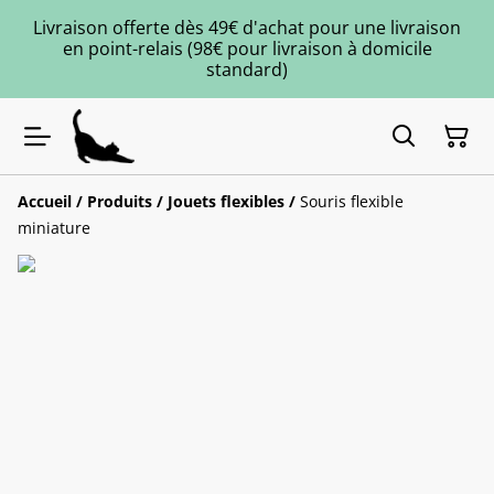
Livraison offerte dès 49€ d'achat pour une livraison
en point-relais (98€ pour livraison à domicile
standard)
Accueil
/
Produits
/
Jouets flexibles
/
Souris flexible
miniature